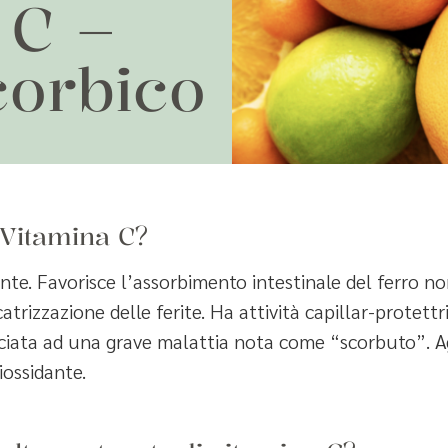
 C –
corbico
l Vitamina C?
nte. Favorisce l’assorbimento intestinale del ferro n
catrizzazione delle ferite. Ha attività capillar-protett
ciata ad una grave malattia nota come “scorbuto”. Agis
iossidante.