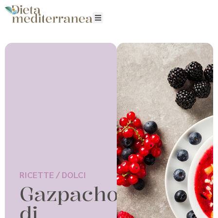
RICETTE /
DOLCI
Gazpacho
di